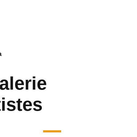
a
alerie
tistes